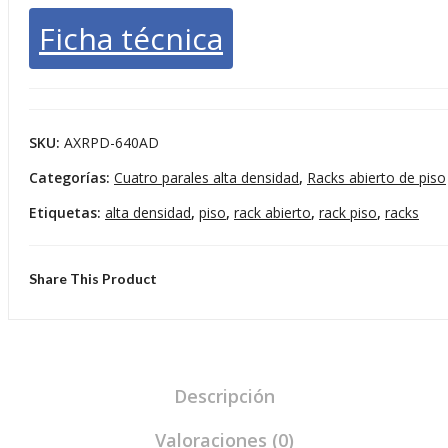
RU
4
Ficha técnica
R
pr
.
aj
SKU:
AXRPD-640AD
ta
Categorías:
Cuatro parales alta densidad
,
Racks abierto de piso
Etiquetas:
alta densidad
,
piso
,
rack abierto
,
rack piso
,
racks
Share This Product
Descripción
Valoraciones (0)