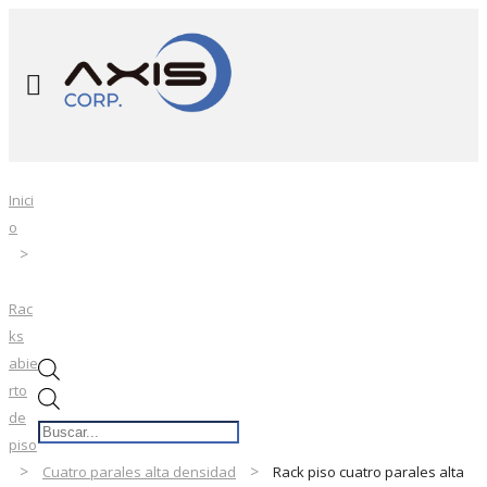
Inici
o
Rac
ks
abie
rto
Búsqueda
de
de
piso
productos
Cuatro parales alta densidad
Rack piso cuatro parales alta