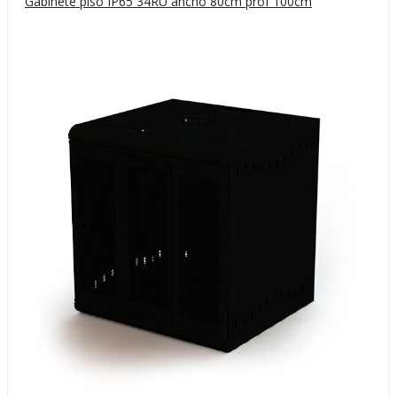
Gabinete piso IP65 34RU ancho 80cm prof 100cm