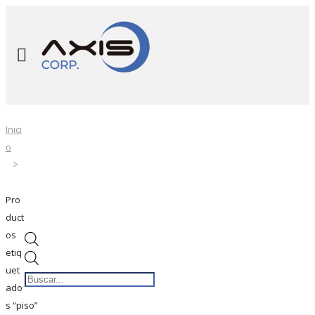
Inici
o
Pro
duct
os
etiq
Búsqueda
uet
de
ado
productos
s “piso”