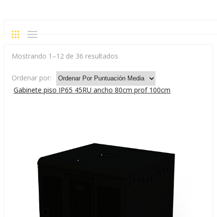
Ordenado
Mostrando 1–12 de 36 resultados
por
Ordenar por:
puntuación
Gabinete piso IP65 45RU ancho 80cm prof 100cm
media