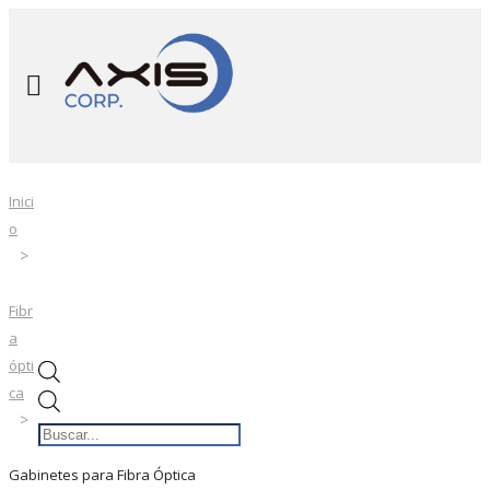
Inici
o
Fibr
a
ópti
ca
Búsqueda
de
productos
Gabinetes para Fibra Óptica