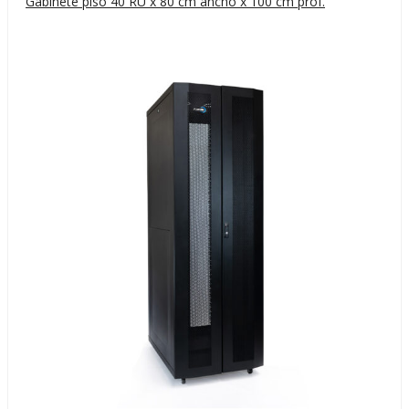
Gabinete piso 40 RU x 80 cm ancho x 100 cm prof.