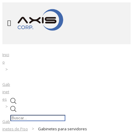
Inici
o
Gab
inet
es
Búsqueda
de
Gab
productos
inetes de Piso
Gabinetes para servidores