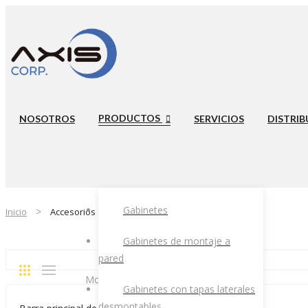
PRODUCTOS
NOSOTROS
SERVICIOS
DISTRIB
Gabinetes
Inicio
Accesorios
Gabinetes de montaje a
pared
Ordenado
Mostrando 1–12 de 33 resultados
Gabinetes con tapas laterales
por
desmontables