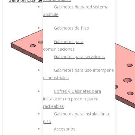
Barra principal de puesta a tierra en cobre 20″
puntuación
Gabinetes de pared sistema
abatible
media
Gabinetes de Piso
Gabinetes para
comunicaciones
Gabinetes para servidores
Gabinetes para uso intemperie
e industriales
Cofres y Gabinetes para
instalación en poste o pared
rackeables
Gabinetes para instalación a
piso
Accesorios