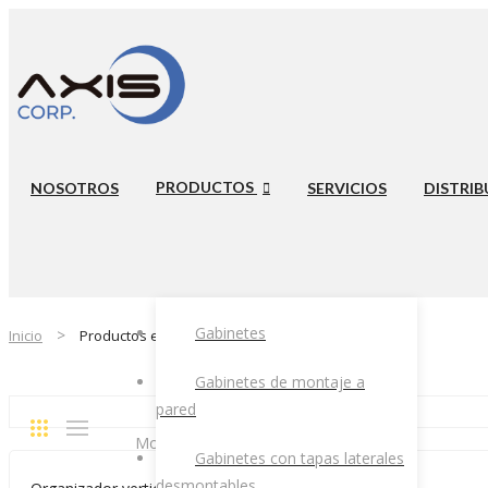
PRODUCTOS
NOSOTROS
SERVICIOS
DISTRIB
Gabinetes
Inicio
Productos etiquetados “rack abierto”
Gabinetes de montaje a
pared
Ordenado
Mostrando 1–12 de 24 resultados
Gabinetes con tapas laterales
por
desmontables