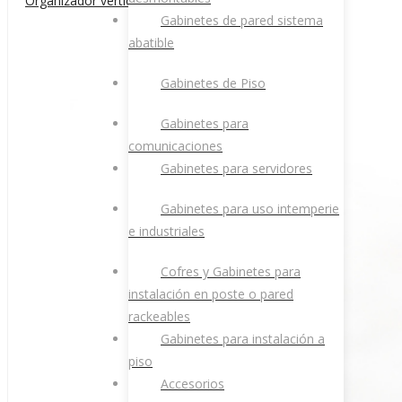
Organizador vertical doble 6×12 rack 45RU
puntuación
Gabinetes de pared sistema
abatible
media
Gabinetes de Piso
Gabinetes para
comunicaciones
Gabinetes para servidores
Gabinetes para uso intemperie
e industriales
Cofres y Gabinetes para
instalación en poste o pared
rackeables
Gabinetes para instalación a
piso
Accesorios