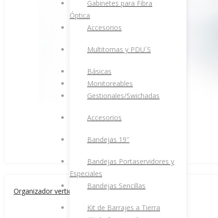
Gabinetes para Fibra
Óptica
Accesorios
Multitomas y PDU`S
Básicas
Monitoreables
Gestionales/Swichadas
Accesorios
Bandejas 19″
Bandejas Portaservidores y
Especiales
Bandejas Sencillas
Organizador vertical doble 6×12 rack 40RU
Kit de Barrajes a Tierra