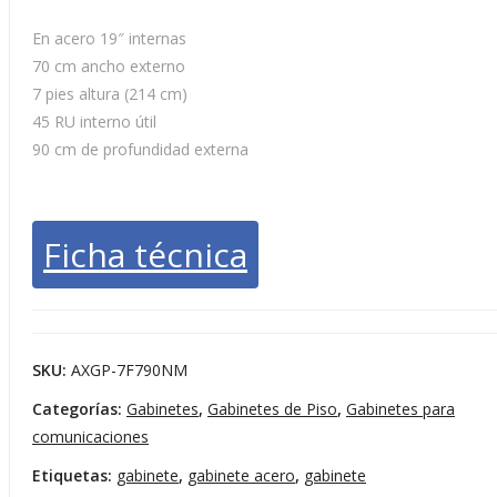
40
4
En acero 19″ internas
RU
R
70 cm ancho externo
x 70
x 
7 pies altura (214 cm)
cm
c
45 RU interno útil
anc
a
90 cm de profundidad externa
ho x
ho
SOLICITAR COTIZACIÓN
90
8
cm
c
Ficha técnica
prof
pr
.
.
SKU:
AXGP-7F790NM
Categorías:
Gabinetes
,
Gabinetes de Piso
,
Gabinetes para
comunicaciones
Etiquetas:
gabinete
,
gabinete acero
,
gabinete