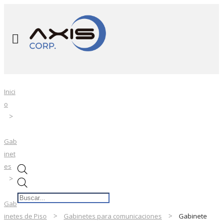
Inici
o
Gab
inet
es
Búsqueda
de
Gab
productos
inetes de Piso
Gabinetes para comunicaciones
Gabinete