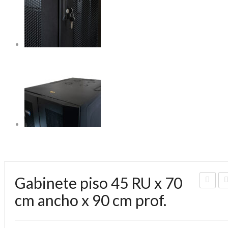
Gabinete piso 45 RU x 70
abin
ab
cm ancho x 90 cm prof.
ete
e
piso
pi